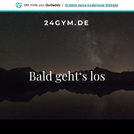
Mit Hilfe von
GoDaddy
|
Erstelle deine kostenlose Website
24GYM.DE
Bald geht‘s los